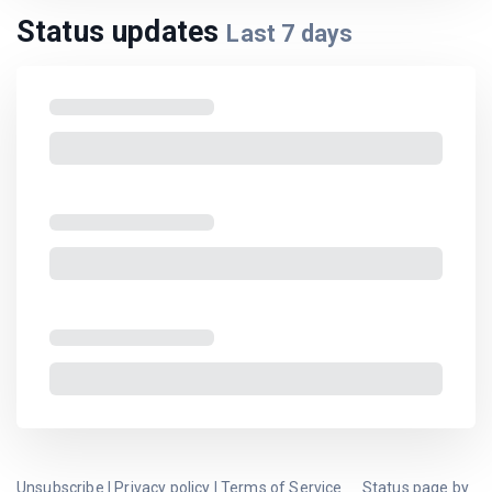
Status updates
Last
7
days
Unsubscribe
|
Privacy policy
|
Terms of Service
Status page by